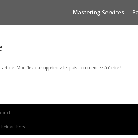
Mastering Services
P
 !
 article. Modifiez ou supprimez-le, puis commencez à écrire !
scord
their authors.